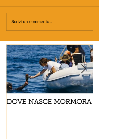
Scrivi un commento...
DOVE NASCE MORMORA
Spaghetti con
pomodorini e 