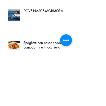
DOVE NASCE MORMORA
Spaghetti con pesce spada,
pomodorini e finocchietto
Villa Franciacorta: Chefs for life
approda nel cuore della
Franciacorta, tra alta cucina,
grandi vini e solidarietà
Firenze, nel palazzo dei Canonici
apre "TOSCANA LOVERS", un