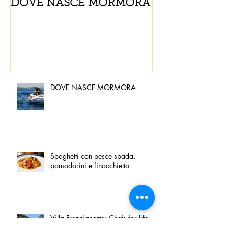
DOVE NASCE MORMORA
Spaghetti con
pomodorini e 
DOVE NASCE MORMORA
Spaghetti con pesce spada,
pomodorini e finocchietto
Villa Franciacorta: Chefs for life
approda nel cuore della