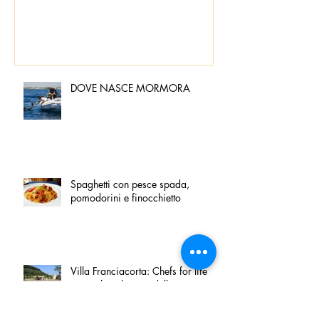
DOVE NASCE MORMORA
Spaghetti con pesce spada,
pomodorini e finocchietto
Villa Franciacorta: Chefs for life
approda nel cuore della
Franciacorta, tra alta cucina,
grandi vini e solidarietà