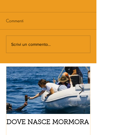
Commenti
Scrivi un commento...
DOVE NASCE MORMORA
Spaghetti con
pomodorini e 