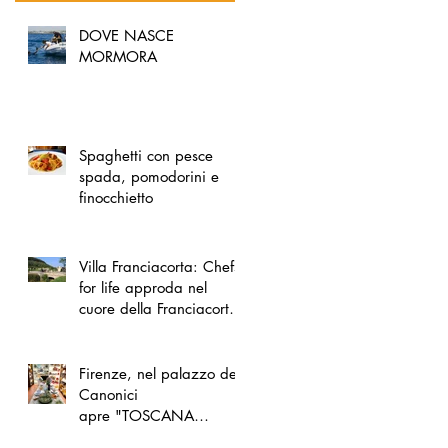
DOVE NASCE
MORMORA
Spaghetti con pesce
spada, pomodorini e
finocchietto
Villa Franciacorta: Chefs
for life approda nel
cuore della Franciacorta,
tra alta cucina, grandi
vini e solidarietà
Firenze, nel palazzo dei
Canonici
apre "TOSCANA
LOVERS", un nuovo