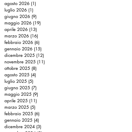
agosto 2026
(1)
1 post
luglio 2026
(1)
1 post
giugno 2026
(9)
9 post
maggio 2026
(19)
19 post
aprile 2026
(13)
13 post
marzo 2026
(16)
16 post
febbraio 2026
(6)
6 post
gennaio 2026
(15)
15 post
dicembre 2025
(12)
12 post
novembre 2025
(11)
11 post
ottobre 2025
(8)
8 post
agosto 2025
(4)
4 post
luglio 2025
(5)
5 post
giugno 2025
(7)
7 post
maggio 2025
(9)
9 post
aprile 2025
(11)
11 post
marzo 2025
(5)
5 post
febbraio 2025
(6)
6 post
gennaio 2025
(4)
4 post
dicembre 2024
(3)
3 post