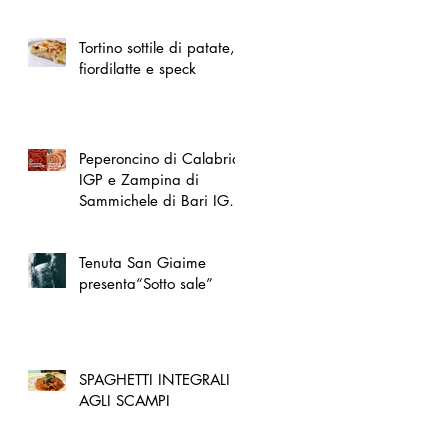
spazio dedicato
all'artigianato toscano
Tortino sottile di patate,
fiordilatte e speck
Peperoncino di Calabria
IGP e Zampina di
Sammichele di Bari IGP
ufficialmente registrate in
UE
Tenuta San Giaime
presenta“Sotto sale”
SPAGHETTI INTEGRALI
AGLI SCAMPI