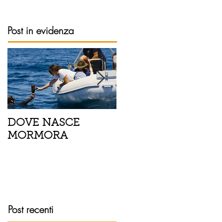
Post in evidenza
DOVE NASCE
Spaghetti con pesce
MORMORA
spada, pomodorini 
finocchietto
Post recenti