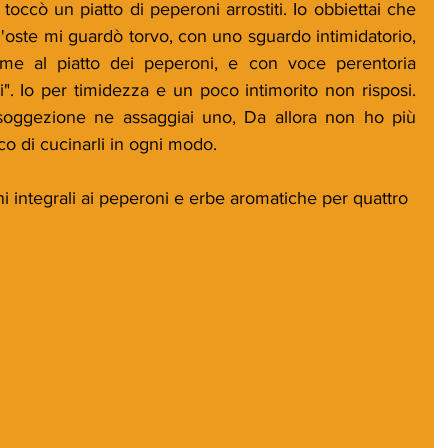
toccò un piatto di peperoni arrostiti. Io obbiettai che 
 l'oste mi guardò torvo, con uno sguardo intimidatorio, 
e al piatto dei peperoni, e con voce perentoria 
i". Io per timidezza e un poco intimorito non risposi. 
soggezione ne assaggiai uno, Da allora non ho più 
o di cucinarli in ogni modo.
ini integrali ai peperoni e erbe aromatiche per quattro