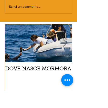
Scrivi un commento...
DOVE NASCE MORMORA
Spaghetti con
pomodorini e 