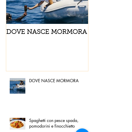
DOVE NASCE MORMORA
Spaghetti con
pomodorini e 
DOVE NASCE MORMORA
Spaghetti con pesce spada,
pomodorini e finocchietto