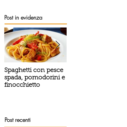
Post in evidenza
Spaghetti con pesce
Tortino sottile di
spada, pomodorini e
patate, fiordilatte e
finocchietto
speck
Post recenti