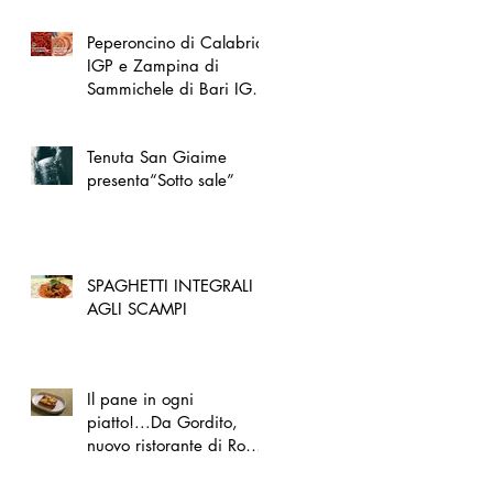
Peperoncino di Calabria
IGP e Zampina di
Sammichele di Bari IGP
ufficialmente registrate in
UE
Tenuta San Giaime
presenta“Sotto sale”
SPAGHETTI INTEGRALI
AGLI SCAMPI
Il pane in ogni
piatto!...Da Gordito,
nuovo ristorante di Roma
Nord