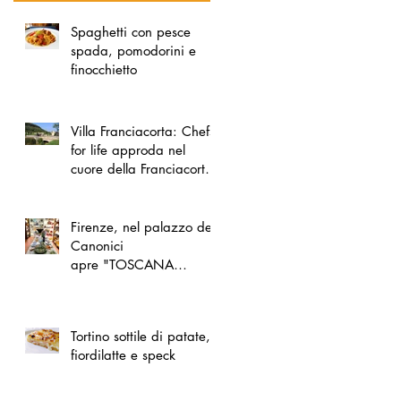
Spaghetti con pesce
spada, pomodorini e
finocchietto
Villa Franciacorta: Chefs
for life approda nel
cuore della Franciacorta,
tra alta cucina, grandi
vini e solidarietà
Firenze, nel palazzo dei
Canonici
apre "TOSCANA
LOVERS", un nuovo
spazio dedicato
all'artigianato toscano
Tortino sottile di patate,
fiordilatte e speck