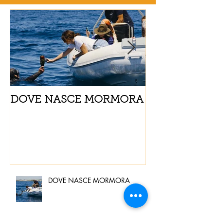
DOVE NASCE MORMORA
Spaghetti con
pomodorini e 
DOVE NASCE MORMORA