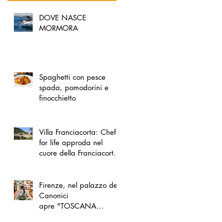
DOVE NASCE
MORMORA
Spaghetti con pesce
spada, pomodorini e
finocchietto
Villa Franciacorta: Chefs
for life approda nel
cuore della Franciacorta,
tra alta cucina, grandi
vini e solidarietà
Firenze, nel palazzo dei
Canonici
apre "TOSCANA
LOVERS", un nuovo