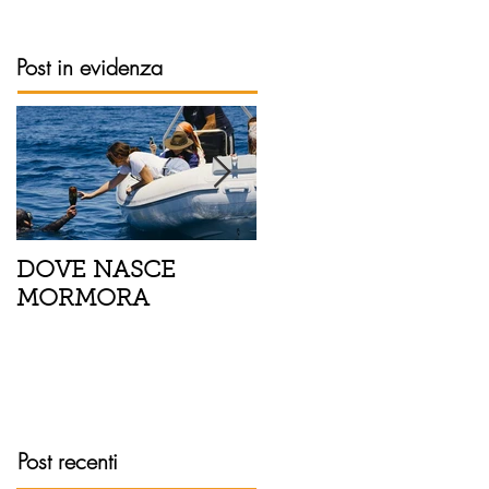
Post in evidenza
DOVE NASCE
Spaghetti con pesce
MORMORA
spada, pomodorini 
finocchietto
Post recenti