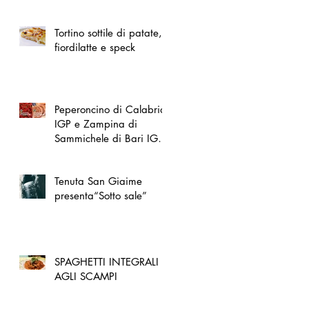
spazio dedicato
all'artigianato toscano
Tortino sottile di patate,
fiordilatte e speck
Peperoncino di Calabria
IGP e Zampina di
Sammichele di Bari IGP
ufficialmente registrate in
UE
Tenuta San Giaime
presenta“Sotto sale”
SPAGHETTI INTEGRALI
AGLI SCAMPI