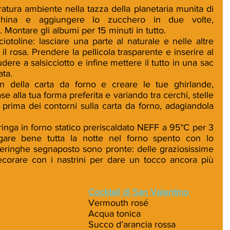
atura ambiente nella tazza della planetaria munita di 
china e aggiungere lo zucchero in due volte, 
. Montare gli albumi per 15 minuti in tutto. 
iotoline: lasciare una parte al naturale e nelle altre 
il rosa. Prendere la pellicola trasparente e inserire al 
udere a salsicciotto e infine mettere il tutto in una sac 
ta. 
 della carta da forno e creare le tue ghirlande, 
 alla tua forma preferita e variando tra cerchi, stelle 
 prima dei contorni sulla carta da forno, adagiandola 
 
inga in forno statico preriscaldato NEFF a 95°C per 3 
ugare bene tutta la notte nel forno spento con lo 
eringhe segnaposto sono pronte: delle graziosissime 
corare con i nastrini per dare un tocco ancora più 
Cocktail di San Valentino
Vermouth rosé
Acqua tonica
Succo d’arancia rossa