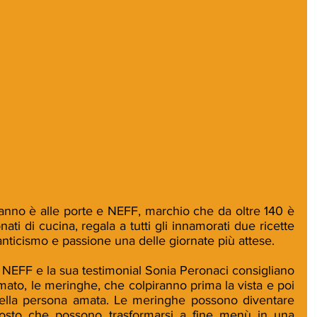
’anno è alle porte e NEFF, marchio che da oltre 140 è 
onati di cucina, regala a tutti gli innamorati due ricette 
anticismo e passione una delle giornate più attese.
o NEFF e la sua testimonial Sonia Peronaci consigliano 
ato, le meringhe, che colpiranno prima la vista e poi 
 della persona amata. Le meringhe possono diventare 
osto che possono trasformarsi a fine menù in una 