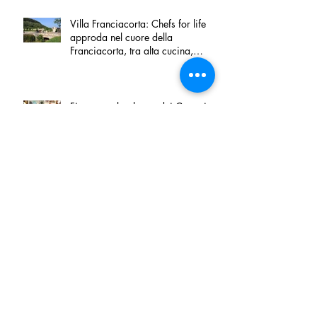
Villa Franciacorta: Chefs for life
approda nel cuore della
Franciacorta, tra alta cucina,
grandi vini e solidarietà
Firenze, nel palazzo dei Canonici
apre "TOSCANA LOVERS", un
nuovo spazio dedicato
all'artigianato toscano
Tortino sottile di patate, fiordilatte e
speck
Peperoncino di Calabria IGP e
Zampina di Sammichele di Bari