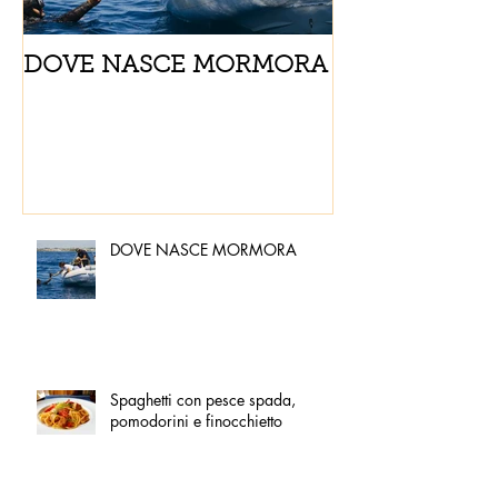
DOVE NASCE MORMORA
Spaghetti con
pomodorini e 
DOVE NASCE MORMORA
Spaghetti con pesce spada,
pomodorini e finocchietto