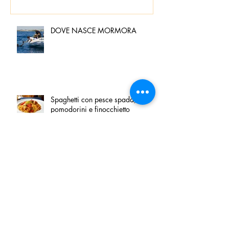
DOVE NASCE MORMORA
Spaghetti con pesce spada,
pomodorini e finocchietto
Villa Franciacorta: Chefs for life
approda nel cuore della
Franciacorta, tra alta cucina,
grandi vini e solidarietà
Firenze, nel palazzo dei Canonici