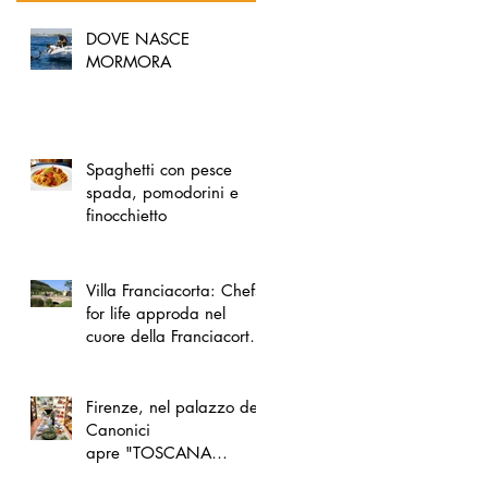
DOVE NASCE
MORMORA
Spaghetti con pesce
spada, pomodorini e
finocchietto
Villa Franciacorta: Chefs
for life approda nel
cuore della Franciacorta,
tra alta cucina, grandi
vini e solidarietà
Firenze, nel palazzo dei
Canonici
apre "TOSCANA
LOVERS", un nuovo