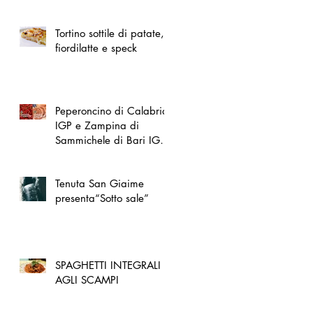
spazio dedicato
all'artigianato toscano
Tortino sottile di patate,
fiordilatte e speck
Peperoncino di Calabria
IGP e Zampina di
Sammichele di Bari IGP
ufficialmente registrate in
UE
Tenuta San Giaime
presenta“Sotto sale”
SPAGHETTI INTEGRALI
AGLI SCAMPI