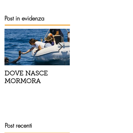
Post in evidenza
DOVE NASCE
Spaghetti con pesce
MORMORA
spada, pomodorini 
finocchietto
Post recenti