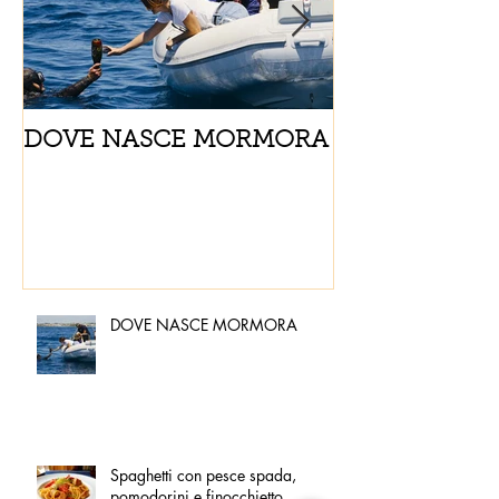
DOVE NASCE MORMORA
Spaghetti con
pomodorini e 
DOVE NASCE MORMORA
Spaghetti con pesce spada,
pomodorini e finocchietto