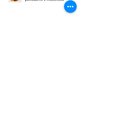
Villa Franciacorta: Chefs for life
approda nel cuore della
Franciacorta, tra alta cucina,
grandi vini e solidarietà
Firenze, nel palazzo dei Canonici
apre "TOSCANA LOVERS", un
nuovo spazio dedicato
all'artigianato toscano
Tortino sottile di patate, fiordilatte e
speck