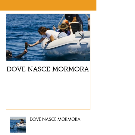
DOVE NASCE MORMORA
Spaghetti con
pomodorini e 
DOVE NASCE MORMORA