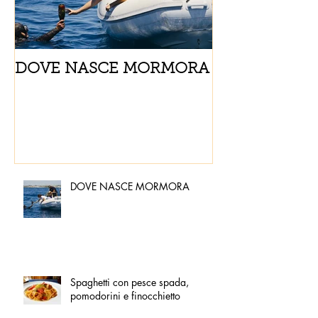
DOVE NASCE MORMORA
Spaghetti con
pomodorini e 
DOVE NASCE MORMORA
Spaghetti con pesce spada,
pomodorini e finocchietto