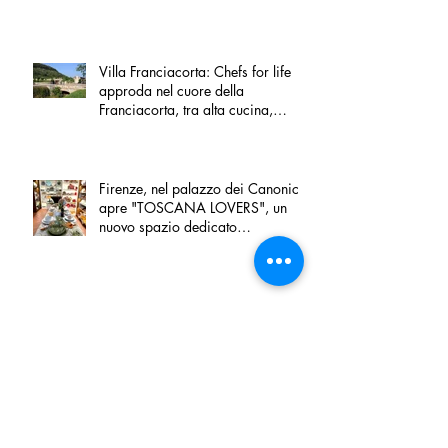
Villa Franciacorta: Chefs for life
approda nel cuore della
Franciacorta, tra alta cucina,
grandi vini e solidarietà
Firenze, nel palazzo dei Canonici
apre "TOSCANA LOVERS", un
nuovo spazio dedicato
all'artigianato toscano
Tortino sottile di patate, fiordilatte e
speck