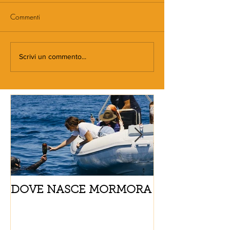
Commenti
Scrivi un commento...
DOVE NASCE MORMORA
Spaghetti con
pomodorini e 