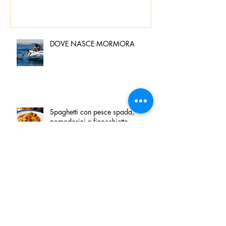
DOVE NASCE MORMORA
Spaghetti con pesce spada,
pomodorini e finocchietto
Villa Franciacorta: Chefs for life
approda nel cuore della
Franciacorta, tra alta cucina,
grandi vini e solidarietà