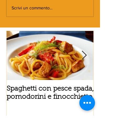
Scrivi un commento...
Spaghetti con pesce spada,
Tortino sottile
pomodorini e finocchietto
fiordilatte e s