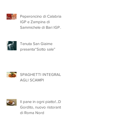
Peperoncino di Calabria
IGP e Zampina di
Sammichele di Bari IGP
ufficialmente registrate in
UE
Tenuta San Giaime
presenta“Sotto sale”
SPAGHETTI INTEGRALI
AGLI SCAMPI
Il pane in ogni piatto!...Da
Gordito, nuovo ristorante
di Roma Nord