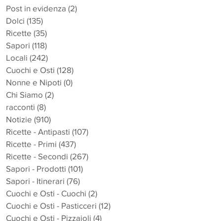
Post in evidenza
(2)
2 post
Dolci
(135)
135 post
Ricette
(35)
35 post
Sapori
(118)
118 post
Locali
(242)
242 post
Cuochi e Osti
(128)
128 post
Nonne e Nipoti
(0)
0 post
Chi Siamo
(2)
2 post
racconti
(8)
8 post
Notizie
(910)
910 post
Ricette - Antipasti
(107)
107 post
Ricette - Primi
(437)
437 post
Ricette - Secondi
(267)
267 post
Sapori - Prodotti
(101)
101 post
Sapori - Itinerari
(76)
76 post
Cuochi e Osti - Cuochi
(2)
2 post
Cuochi e Osti - Pasticceri
(12)
12 post
Cuochi e Osti - Pizzaioli
(4)
4 post