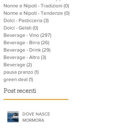
Nonne e Nipoti - Tradizioni
(0)
0 post
Nonne e Nipoti - Tendenze
(0)
0 post
Dolci - Pasticceria
(3)
3 post
Dolci - Gelati
(0)
0 post
Beverage - Vino
(297)
297 post
Beverage - Birra
(26)
26 post
Beverage - Drink
(29)
29 post
Beverage - Altro
(3)
3 post
Beverage
(2)
2 post
pausa pranzo
(1)
1 post
green deal
(1)
1 post
Post recenti
DOVE NASCE
MORMORA