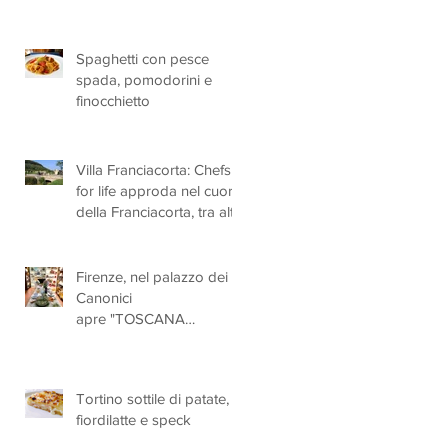
Spaghetti con pesce
spada, pomodorini e
finocchietto
Villa Franciacorta: Chefs
for life approda nel cuore
della Franciacorta, tra alta
cucina, grandi vini e
solidarietà
Firenze, nel palazzo dei
Canonici
apre "TOSCANA
LOVERS", un nuovo
spazio dedicato
all'artigianato toscano
Tortino sottile di patate,
fiordilatte e speck