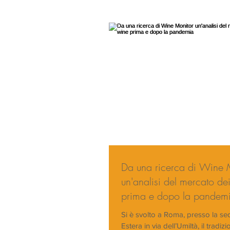
Da una ricerca di Wine 
un'analisi del mercato de
prima e dopo la pandem
Si è svolto a Roma, presso la s
Estera in via dell’Umiltà, il tradiz