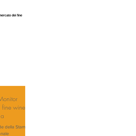
Monitor
i fine wine
ia
ede della Stampa
ionale