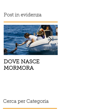
Post in evidenza
DOVE NASCE
Spaghetti con pesce
MORMORA
spada, pomodorini 
finocchietto
Cerca per Categoria