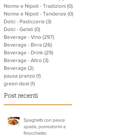
Nonne e Nipoti - Tradizioni
(0)
0 post
Nonne e Nipoti - Tendenze
(0)
0 post
Dolci - Pasticceria
(3)
3 post
Dolci - Gelati
(0)
0 post
Beverage - Vino
(297)
297 post
Beverage - Birra
(26)
26 post
Beverage - Drink
(29)
29 post
Beverage - Altro
(3)
3 post
Beverage
(2)
2 post
pausa pranzo
(1)
1 post
green deal
(1)
1 post
Post recenti
Spaghetti con pesce
spada, pomodorini e
finocchietto