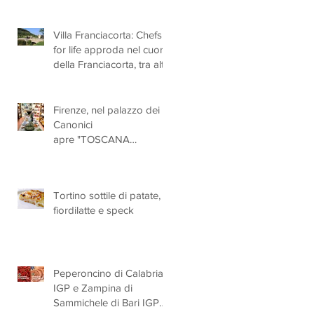
Villa Franciacorta: Chefs
for life approda nel cuore
della Franciacorta, tra alta
cucina, grandi vini e
solidarietà
Firenze, nel palazzo dei
Canonici
apre "TOSCANA
LOVERS", un nuovo
spazio dedicato
all'artigianato toscano
Tortino sottile di patate,
fiordilatte e speck
Peperoncino di Calabria
IGP e Zampina di
Sammichele di Bari IGP