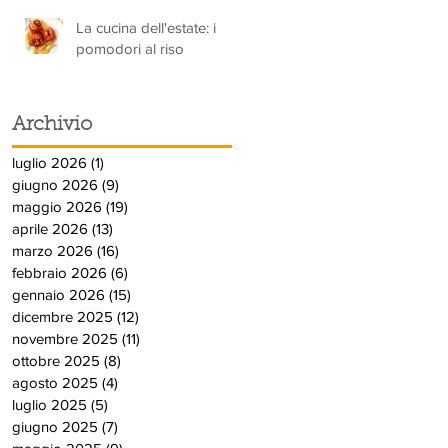
La cucina dell'estate: i
pomodori al riso
Archivio
luglio 2026
(1)
1 post
giugno 2026
(9)
9 post
maggio 2026
(19)
19 post
aprile 2026
(13)
13 post
marzo 2026
(16)
16 post
febbraio 2026
(6)
6 post
gennaio 2026
(15)
15 post
dicembre 2025
(12)
12 post
novembre 2025
(11)
11 post
ottobre 2025
(8)
8 post
agosto 2025
(4)
4 post
luglio 2025
(5)
5 post
giugno 2025
(7)
7 post