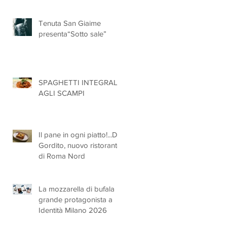
ufficialmente registrate in
UE
Tenuta San Giaime
presenta“Sotto sale”
SPAGHETTI INTEGRALI
AGLI SCAMPI
Il pane in ogni piatto!...Da
Gordito, nuovo ristorante
di Roma Nord
La mozzarella di bufala
grande protagonista a
Identità Milano 2026