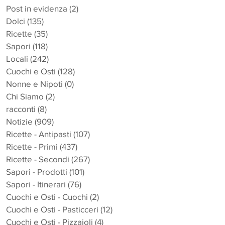
Post in evidenza
(2)
2 post
Dolci
(135)
135 post
Ricette
(35)
35 post
Sapori
(118)
118 post
Locali
(242)
242 post
Cuochi e Osti
(128)
128 post
Nonne e Nipoti
(0)
0 post
Chi Siamo
(2)
2 post
racconti
(8)
8 post
Notizie
(909)
909 post
Ricette - Antipasti
(107)
107 post
Ricette - Primi
(437)
437 post
Ricette - Secondi
(267)
267 post
Sapori - Prodotti
(101)
101 post
Sapori - Itinerari
(76)
76 post
Cuochi e Osti - Cuochi
(2)
2 post
Cuochi e Osti - Pasticceri
(12)
12 post
Cuochi e Osti - Pizzaioli
(4)
4 post