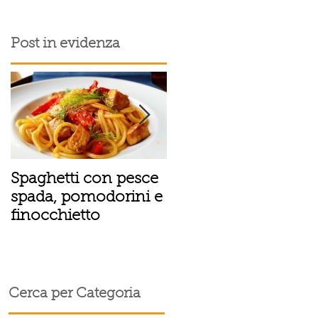
Post in evidenza
Spaghetti con pesce
Tortino sottile di
spada, pomodorini e
patate, fiordilatte e
finocchietto
speck
Cerca per Categoria