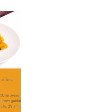
il fine
o
20, ha preso
ourmet guidato
llo, 29 anni, e...