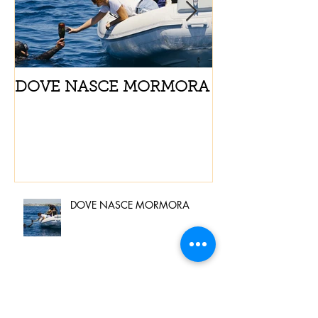
DOVE NASCE MORMORA
Spaghetti con
pomodorini e 
DOVE NASCE MORMORA
Spaghetti con pesce spada,
pomodorini e finocchietto