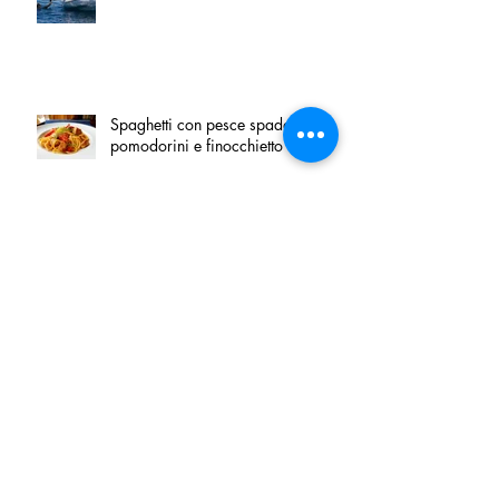
Spaghetti con pesce spada,
pomodorini e finocchietto
Villa Franciacorta: Chefs for life
approda nel cuore della
Franciacorta, tra alta cucina,
grandi vini e solidarietà
Firenze, nel palazzo dei Canonici
apre "TOSCANA LOVERS", un
nuovo spazio dedicato
all'artigianato toscano