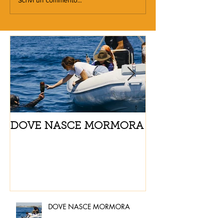
DOVE NASCE MORMORA
Spaghetti con
pomodorini e 
DOVE NASCE MORMORA