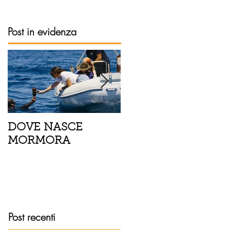
Post in evidenza
DOVE NASCE
Spaghetti con pesce
MORMORA
spada, pomodorini 
finocchietto
Post recenti