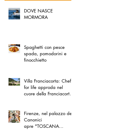
DOVE NASCE
MORMORA
Spaghetti con pesce
spada, pomodorini e
finocchietto
Villa Franciacorta: Chefs
for life approda nel
cuore della Franciacorta,
tra alta cucina, grandi
vini e solidarietà
Firenze, nel palazzo dei
Canonici
apre "TOSCANA
LOVERS", un nuovo