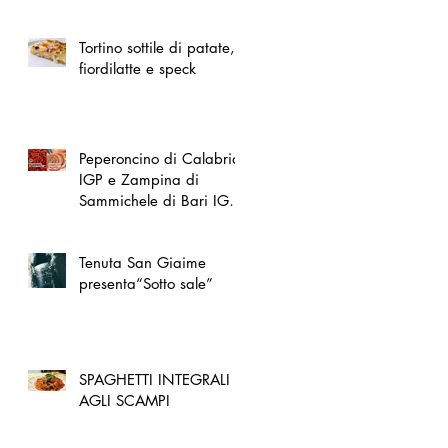
spazio dedicato
all'artigianato toscano
Tortino sottile di patate,
fiordilatte e speck
Peperoncino di Calabria
IGP e Zampina di
Sammichele di Bari IGP
ufficialmente registrate in
UE
Tenuta San Giaime
presenta“Sotto sale”
SPAGHETTI INTEGRALI
AGLI SCAMPI