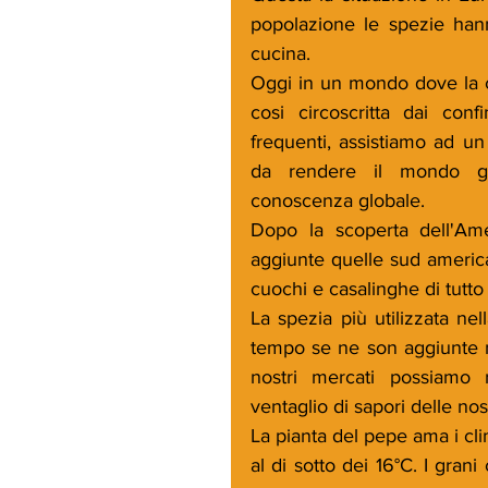
popolazione le spezie hann
cucina. 
Oggi in un mondo dove la c
cosi circoscritta dai conf
frequenti, assistiamo ad un
da rendere il mondo ga
conoscenza globale.
Dopo la scoperta dell'Amer
aggiunte quelle sud america
cuochi e casalinghe di tutto
La spezia più utilizzata nel
tempo se ne son aggiunte m
nostri mercati possiamo r
ventaglio di sapori delle nos
La pianta del pepe ama i cl
al di sotto dei 16°C. I gran