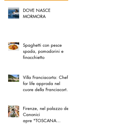
DOVE NASCE
MORMORA
Spaghetti con pesce
spada, pomodorini e
finocchietto
Villa Franciacorta: Chefs
for life approda nel
cuore della Franciacorta,
tra alta cucina, grandi
vini e solidarietà
Firenze, nel palazzo dei
Canonici
apre "TOSCANA
LOVERS", un nuovo