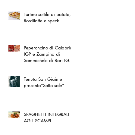
spazio dedicato
all'artigianato toscano
Tortino sottile di patate,
fiordilatte e speck
Peperoncino di Calabria
IGP e Zampina di
Sammichele di Bari IGP
ufficialmente registrate in
UE
Tenuta San Giaime
presenta“Sotto sale”
SPAGHETTI INTEGRALI
AGLI SCAMPI