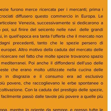
pezie furono merce ricercata per i mercanti; prima i 
crociati diffusero questo commercio in Europa. Le 
articolare Venezia, successivamente si dedicarono a 
oi, sul finire del seicento nelle navi  delle grandi 
, in quell'epoca era tanta l'offerta che il mercato non 
agni precedenti, tanto che le spezie persero di 
 europei. Altro motivo della caduta del mercato delle 
 ricercare nel fatto che molte spezie trovarono spazio 
 mediterranei. Poi anche il diffondersi dell'uso delle 
ueste che erano molto utilizzate nella cucina delle 
e in disgrazia e il consumo era ad esclusivo 
più povere, che raccoglievano le erbe spontanee o 
coltivazione. Con la caduta del prestigio delle spezie, 
 facilmente passò dalle tavole più povere a quelle più 
opa, mentre in oriente da sempre, e presso tutte le 