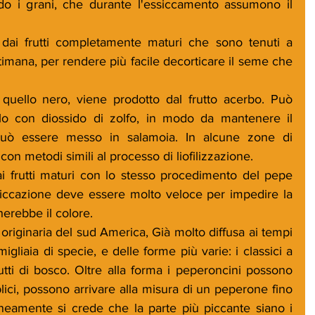
ndo i grani, che durante l'essiccamento assumono il 
dai frutti completamente maturi che sono tenuti a 
imana, per rendere più facile decorticare il seme che 
uello nero, viene prodotto dal frutto acerbo. Può 
olo con diossido di zolfo, in modo da mantenere il 
Può essere messo in salamoia. In alcune zone di 
on metodi simili al processo di liofilizzazione.
i frutti maturi con lo stesso procedimento del pepe 
siccazione deve essere molto veloce per impedire la 
erebbe il colore.
originaria del sud America, Già molto diffusa ai tempi 
gliaia di specie, e delle forme più varie: i classici a 
rutti di bosco. Oltre alla forma i peperoncini possono 
ici, possono arrivare alla misura di un peperone fino 
oneamente si crede che la parte più piccante siano i 