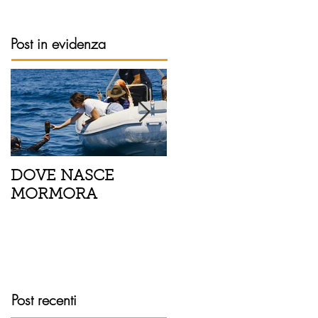
Post in evidenza
DOVE NASCE
Spaghetti con pesce
MORMORA
spada, pomodorini 
finocchietto
Post recenti