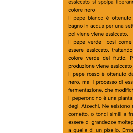
essiccato si spolpa libera
colore nero
Il pepe bianco è ottenuto 
bagno in acqua per una sett
poi viene viene essiccato.
Il pepe verde  così come q
essere essiccato, trattand
colore verde del frutto. 
produzione viene essiccato c
Il pepe rosso è ottenuto da
nero, ma il processo di es
fermentazione, che modifich
Il peperoncino è una pianta 
degli Atzechi, Ne esistono mi
cornetto, o tondi simili a f
essere di grandezze moltepl
a quella di un pisello. Err