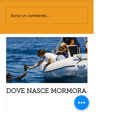
Scrivi un commento...
DOVE NASCE MORMORA
Spaghetti con
pomodorini e 