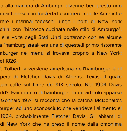
ca alla maniera di Amburgo, divenne ben presto uno 
marinai tedeschi in trasferta.I commerci con le Americhe 
irare i marinai tedeschi lungo i porti di New York 
chini con "bistecca cucinata nello stile di Amburgo". 
 alla volta degli Stati Uniti portarono con se alcune 
 La "hamburg steak era una di queste.Il primo ristorante 
amburger nel menù si trovava proprio a New York: 
el 1826. 
. Tolbert la versione americana dell'hamburger è di 
pera di Fletcher Davis di Athens, Texas, il quale 
uo caffè sul finire de XIX secolo. Nel 1904 Davis 
rld's Fair munito di hamburger. In un articolo apparso 
Gennaio 1974 si racconta che la catena McDonald's 
l burger ad uno sconosciuto che vendeva l'alimento al 
1904, probabilmente Fletcher Davis. Gli abitanti di 
o di New York che ha preso il nome dalla omonima 