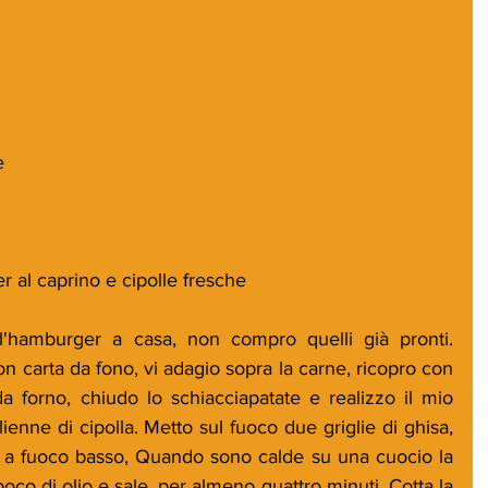
e
al caprino e cipolle fresche
'hamburger a casa, non compro quelli già pronti. 
n carta da fono, vi adagio sopra la carne, ricopro con 
da forno, chiudo lo schiacciapatate e realizzo il mio 
enne di cipolla. Metto sul fuoco due griglie di ghisa, 
do a fuoco basso, Quando sono calde su una cuocio la 
co di olio e sale, per almeno quattro minuti. Cotta la 