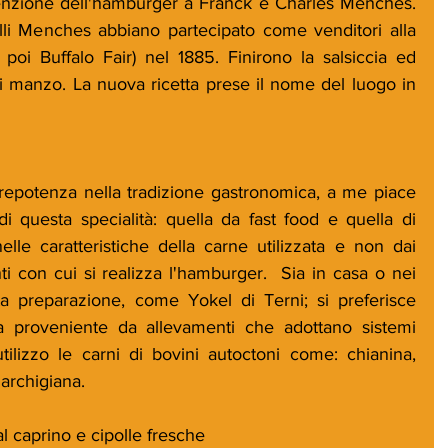
venzione dell'hamburger a Franck e Charles Menches. 
lli Menches abbiano partecipato come venditori alla 
poi Buffalo Fair) nel 1885. Finirono la salsiccia ed 
i manzo. La nuova ricetta prese il nome del luogo in 
 prepotenza nella tradizione gastronomica, a me piace 
i questa specialità: quella da fast food e quella di 
nelle caratteristiche della carne utilizzata e non dai 
ti con cui si realizza l'hamburger.  Sia in casa o nei 
sta preparazione, come Yokel di Terni; si preferisce 
ta proveniente da allevamenti che adottano sistemi 
tilizzo le carni di bovini autoctoni come: chianina, 
archigiana.
l caprino e cipolle fresche