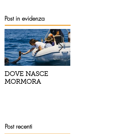
Post in evidenza
DOVE NASCE
Spaghetti con pesce
MORMORA
spada, pomodorini 
finocchietto
Post recenti