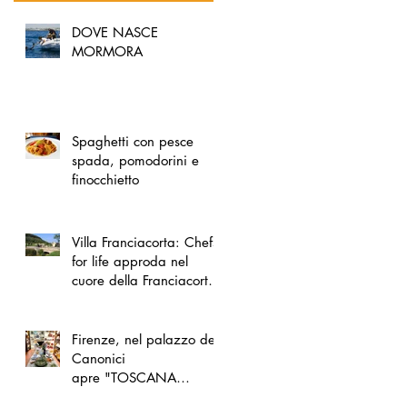
DOVE NASCE
MORMORA
Spaghetti con pesce
spada, pomodorini e
finocchietto
Villa Franciacorta: Chefs
for life approda nel
cuore della Franciacorta,
tra alta cucina, grandi
vini e solidarietà
Firenze, nel palazzo dei
Canonici
apre "TOSCANA
LOVERS", un nuovo