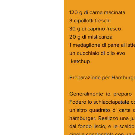
120 g di carna macinata 
3 cipollotti freschi
30 g di caprino fresco
20 g di misticanza
1 medaglione di pane al latt
un cucchiaio di olio evo
 ketchup
Preparazione per Hamburger 
Generalmente io preparo l
Fodero lo schiacciapatate co
un'altro quadrato di carta 
hamburger. Realizzo una juli
dal fondo liscio, e le scal
cipolla condendola con un po