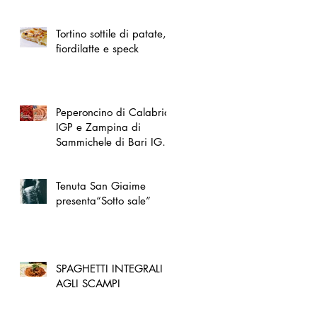
spazio dedicato
all'artigianato toscano
Tortino sottile di patate,
fiordilatte e speck
Peperoncino di Calabria
IGP e Zampina di
Sammichele di Bari IGP
ufficialmente registrate in
UE
Tenuta San Giaime
presenta“Sotto sale”
SPAGHETTI INTEGRALI
AGLI SCAMPI