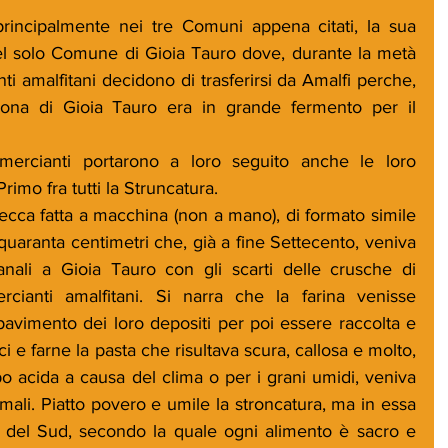
incipalmente nei tre Comuni appena citati, la sua 
 nel solo Comune di Gioia Tauro dove, durante la metà 
i amalfitani decidono di trasferirsi da Amalfi perche, 
zona di Gioia Tauro era in grande fermento per il 
mercianti portarono a loro seguito anche le loro 
Primo fra tutti la Struncatura. 
 secca fatta a macchina (non a mano), di formato simile 
 quaranta centimetri che, già a fine Settecento, veniva 
gianali a Gioia Tauro con gli scarti delle crusche di 
cianti amalfitani. Si narra che la farina venisse 
pavimento dei loro depositi per poi essere raccolta e 
fici e farne la pasta che risultava scura, callosa e molto, 
o acida a causa del clima o per i grani umidi, veniva 
mali. Piatto povero e umile la stroncatura, ma in essa 
bo del Sud, secondo la quale ogni alimento è sacro e 