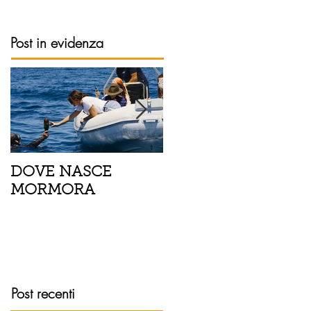
Post in evidenza
DOVE NASCE
Spaghetti con pesce
MORMORA
spada, pomodorini 
finocchietto
Post recenti