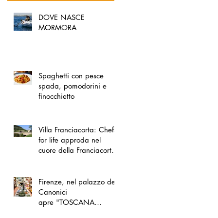
DOVE NASCE
MORMORA
Spaghetti con pesce
spada, pomodorini e
finocchietto
Villa Franciacorta: Chefs
for life approda nel
cuore della Franciacorta,
tra alta cucina, grandi
vini e solidarietà
Firenze, nel palazzo dei
Canonici
apre "TOSCANA
LOVERS", un nuovo