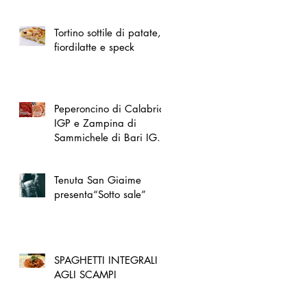
spazio dedicato
all'artigianato toscano
Tortino sottile di patate,
fiordilatte e speck
Peperoncino di Calabria
IGP e Zampina di
Sammichele di Bari IGP
ufficialmente registrate in
UE
Tenuta San Giaime
presenta“Sotto sale”
SPAGHETTI INTEGRALI
AGLI SCAMPI