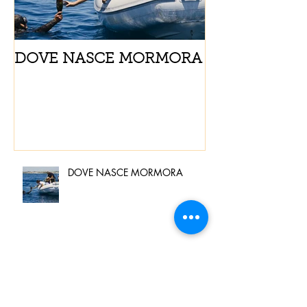
DOVE NASCE MORMORA
Spaghetti con
pomodorini e 
DOVE NASCE MORMORA
Spaghetti con pesce spada,
pomodorini e finocchietto