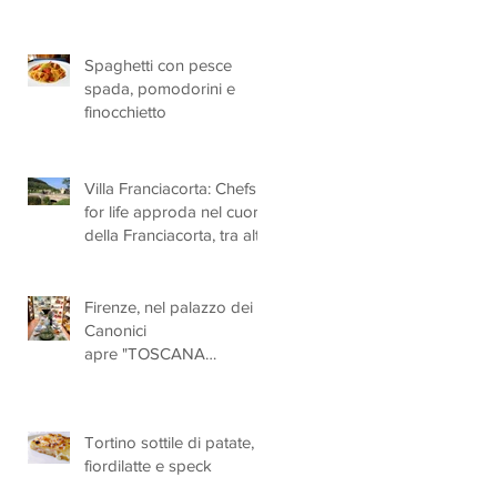
Spaghetti con pesce
spada, pomodorini e
finocchietto
Villa Franciacorta: Chefs
for life approda nel cuore
della Franciacorta, tra alta
cucina, grandi vini e
solidarietà
Firenze, nel palazzo dei
Canonici
apre "TOSCANA
LOVERS", un nuovo
spazio dedicato
all'artigianato toscano
Tortino sottile di patate,
fiordilatte e speck