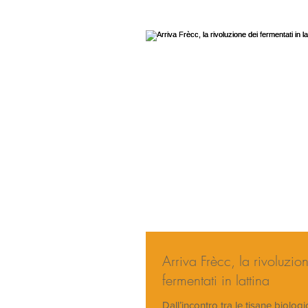
Arriva Frècc, la rivoluzio
fermentati in lattina
Dall’incontro tra le tisane biologi