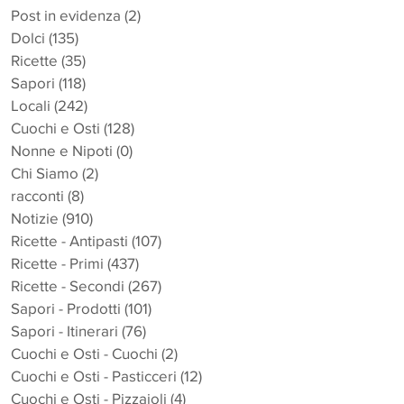
Post in evidenza
(2)
2 post
Dolci
(135)
135 post
Ricette
(35)
35 post
Sapori
(118)
118 post
Locali
(242)
242 post
Cuochi e Osti
(128)
128 post
Nonne e Nipoti
(0)
0 post
Chi Siamo
(2)
2 post
racconti
(8)
8 post
Notizie
(910)
910 post
Ricette - Antipasti
(107)
107 post
Ricette - Primi
(437)
437 post
Ricette - Secondi
(267)
267 post
Sapori - Prodotti
(101)
101 post
Sapori - Itinerari
(76)
76 post
Cuochi e Osti - Cuochi
(2)
2 post
Cuochi e Osti - Pasticceri
(12)
12 post
Cuochi e Osti - Pizzaioli
(4)
4 post