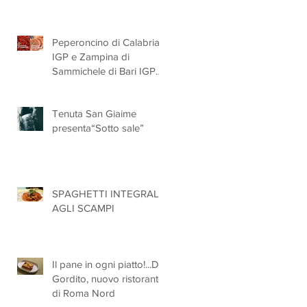
Peperoncino di Calabria
IGP e Zampina di
Sammichele di Bari IGP
ufficialmente registrate in
UE
Tenuta San Giaime
presenta“Sotto sale”
SPAGHETTI INTEGRALI
AGLI SCAMPI
Il pane in ogni piatto!...Da
Gordito, nuovo ristorante
di Roma Nord