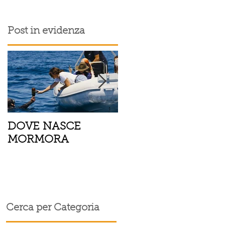
Post in evidenza
DOVE NASCE
Spaghetti con pesce
MORMORA
spada, pomodorini 
finocchietto
Cerca per Categoria