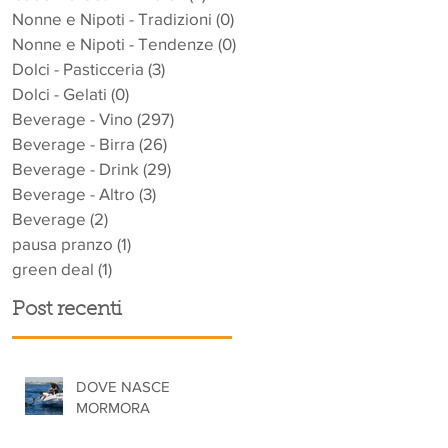
Nonne e Nipoti - Tradizioni
(0)
0 post
Nonne e Nipoti - Tendenze
(0)
0 post
Dolci - Pasticceria
(3)
3 post
Dolci - Gelati
(0)
0 post
Beverage - Vino
(297)
297 post
Beverage - Birra
(26)
26 post
Beverage - Drink
(29)
29 post
Beverage - Altro
(3)
3 post
Beverage
(2)
2 post
pausa pranzo
(1)
1 post
green deal
(1)
1 post
Post recenti
DOVE NASCE
MORMORA