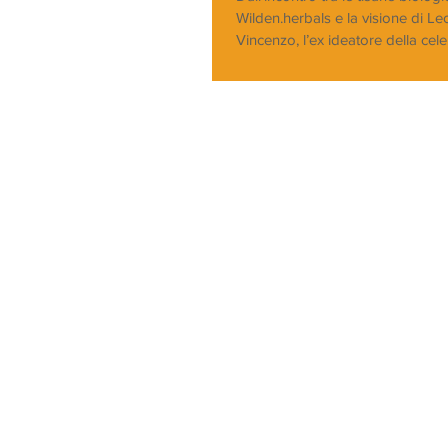
Wilden.herbals e la visione di L
Vincenzo, l’ex ideatore della celeb