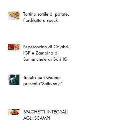
spazio dedicato
all'artigianato toscano
Tortino sottile di patate,
fiordilatte e speck
Peperoncino di Calabria
IGP e Zampina di
Sammichele di Bari IGP
ufficialmente registrate in
UE
Tenuta San Giaime
presenta“Sotto sale”
SPAGHETTI INTEGRALI
AGLI SCAMPI