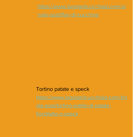
https://www.lagolaeilcucchiaio.com/si
ngle-post/flan-di-zucchine
Tortino patate e speck
https://www.lagolaeilcucchiaio.com/sin
gle-post/tortino-sottile-di-patate-
fiordilatte-e-speck