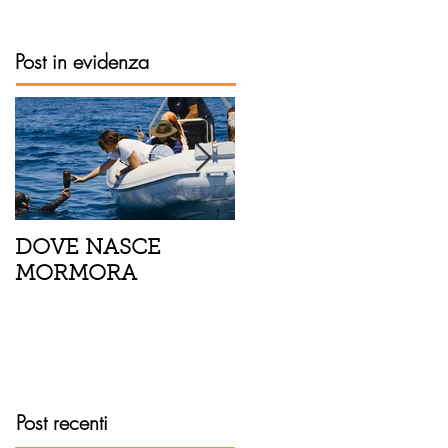
Post in evidenza
DOVE NASCE
Spaghetti con pesce
MORMORA
spada, pomodorini 
finocchietto
Post recenti