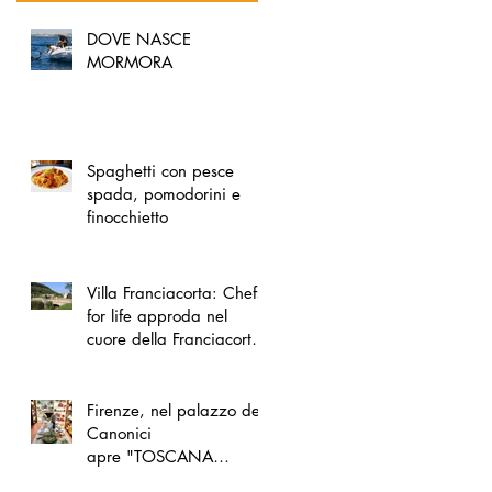
DOVE NASCE
MORMORA
Spaghetti con pesce
spada, pomodorini e
finocchietto
Villa Franciacorta: Chefs
for life approda nel
cuore della Franciacorta,
tra alta cucina, grandi
vini e solidarietà
Firenze, nel palazzo dei
Canonici
apre "TOSCANA
LOVERS", un nuovo