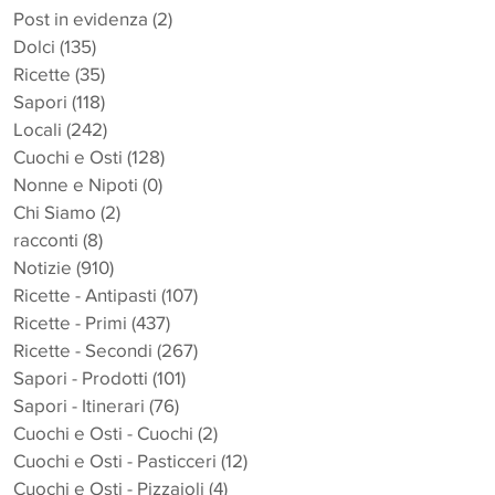
Post in evidenza
(2)
2 post
Dolci
(135)
135 post
Ricette
(35)
35 post
Sapori
(118)
118 post
Locali
(242)
242 post
Cuochi e Osti
(128)
128 post
Nonne e Nipoti
(0)
0 post
Chi Siamo
(2)
2 post
racconti
(8)
8 post
Notizie
(910)
910 post
Ricette - Antipasti
(107)
107 post
Ricette - Primi
(437)
437 post
Ricette - Secondi
(267)
267 post
Sapori - Prodotti
(101)
101 post
Sapori - Itinerari
(76)
76 post
Cuochi e Osti - Cuochi
(2)
2 post
Cuochi e Osti - Pasticceri
(12)
12 post
Cuochi e Osti - Pizzaioli
(4)
4 post