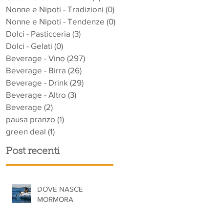
Nonne e Nipoti - Tradizioni
(0)
0 post
Nonne e Nipoti - Tendenze
(0)
0 post
Dolci - Pasticceria
(3)
3 post
Dolci - Gelati
(0)
0 post
Beverage - Vino
(297)
297 post
Beverage - Birra
(26)
26 post
Beverage - Drink
(29)
29 post
Beverage - Altro
(3)
3 post
Beverage
(2)
2 post
pausa pranzo
(1)
1 post
green deal
(1)
1 post
Post recenti
DOVE NASCE
MORMORA