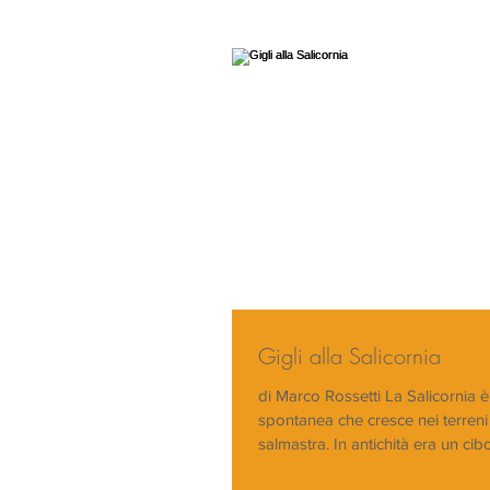
Gigli alla Salicornia
di Marco Rossetti La Salicornia 
spontanea che cresce nei terreni
salmastra. In antichità era un cibo