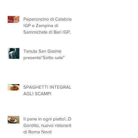
Peperoncino di Calabria
IGP e Zampina di
Sammichele di Bari IGP
ufficialmente registrate in
UE
Tenuta San Giaime
presenta“Sotto sale”
SPAGHETTI INTEGRALI
AGLI SCAMPI
Il pane in ogni piatto!...Da
Gordito, nuovo ristorante
di Roma Nord