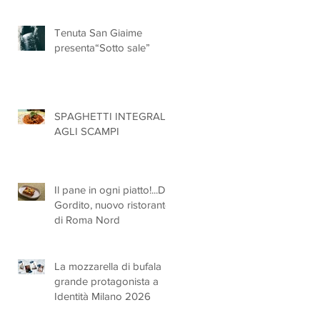
ufficialmente registrate in
UE
Tenuta San Giaime
presenta“Sotto sale”
SPAGHETTI INTEGRALI
AGLI SCAMPI
Il pane in ogni piatto!...Da
Gordito, nuovo ristorante
di Roma Nord
La mozzarella di bufala
grande protagonista a
Identità Milano 2026