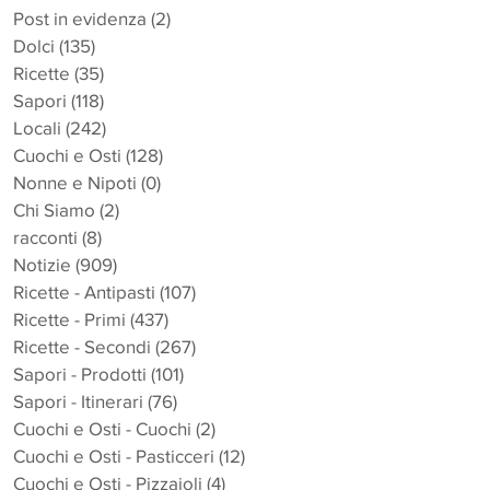
Post in evidenza
(2)
2 post
Dolci
(135)
135 post
Ricette
(35)
35 post
Sapori
(118)
118 post
Locali
(242)
242 post
Cuochi e Osti
(128)
128 post
Nonne e Nipoti
(0)
0 post
Chi Siamo
(2)
2 post
racconti
(8)
8 post
Notizie
(909)
909 post
Ricette - Antipasti
(107)
107 post
Ricette - Primi
(437)
437 post
Ricette - Secondi
(267)
267 post
Sapori - Prodotti
(101)
101 post
Sapori - Itinerari
(76)
76 post
Cuochi e Osti - Cuochi
(2)
2 post
Cuochi e Osti - Pasticceri
(12)
12 post
Cuochi e Osti - Pizzaioli
(4)
4 post