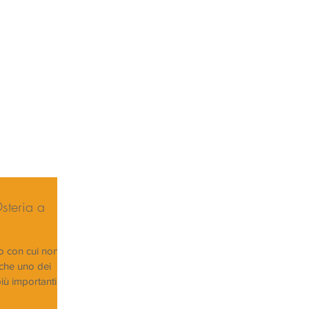
steria a
o con cui non
nche uno dei
iù importanti...