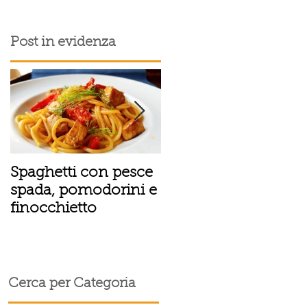
Post in evidenza
Spaghetti con pesce
Tortino sottile di
spada, pomodorini e
patate, fiordilatte e
finocchietto
speck
Cerca per Categoria