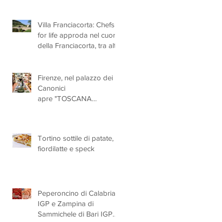
Villa Franciacorta: Chefs
for life approda nel cuore
della Franciacorta, tra alta
cucina, grandi vini e
solidarietà
Firenze, nel palazzo dei
Canonici
apre "TOSCANA
LOVERS", un nuovo
spazio dedicato
all'artigianato toscano
Tortino sottile di patate,
fiordilatte e speck
Peperoncino di Calabria
IGP e Zampina di
Sammichele di Bari IGP