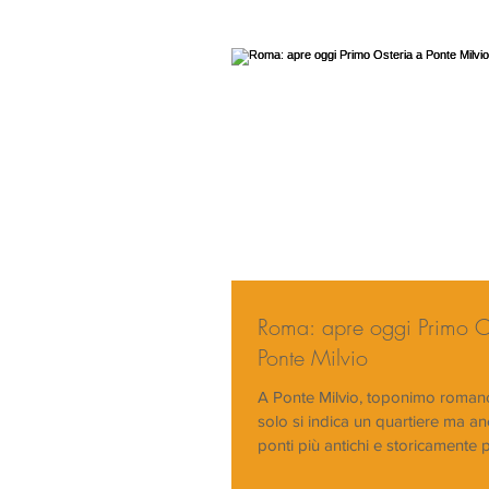
Roma: apre oggi Primo O
Ponte Milvio
A Ponte Milvio, toponimo roman
solo si indica un quartiere ma a
ponti più antichi e storicamente p