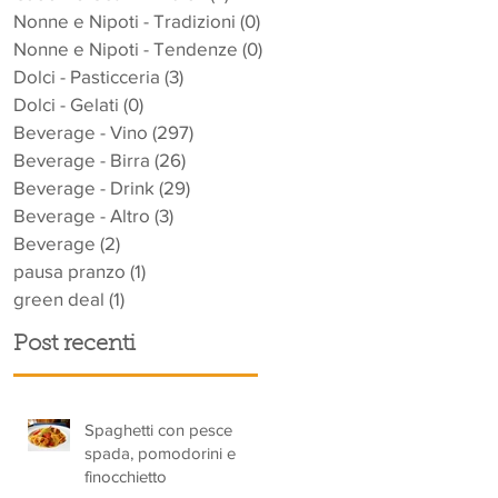
Nonne e Nipoti - Tradizioni
(0)
0 post
Nonne e Nipoti - Tendenze
(0)
0 post
Dolci - Pasticceria
(3)
3 post
Dolci - Gelati
(0)
0 post
Beverage - Vino
(297)
297 post
Beverage - Birra
(26)
26 post
Beverage - Drink
(29)
29 post
Beverage - Altro
(3)
3 post
Beverage
(2)
2 post
pausa pranzo
(1)
1 post
green deal
(1)
1 post
Post recenti
Spaghetti con pesce
spada, pomodorini e
finocchietto