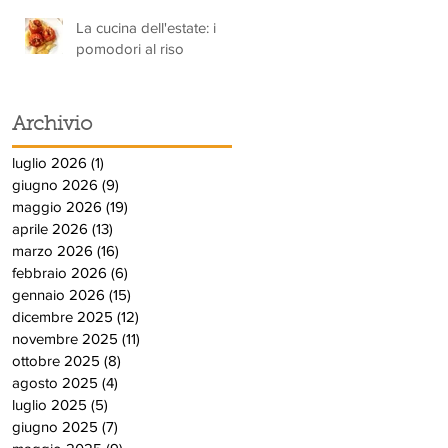
La cucina dell'estate: i
pomodori al riso
Archivio
luglio 2026
(1)
1 post
giugno 2026
(9)
9 post
maggio 2026
(19)
19 post
aprile 2026
(13)
13 post
marzo 2026
(16)
16 post
febbraio 2026
(6)
6 post
gennaio 2026
(15)
15 post
dicembre 2025
(12)
12 post
novembre 2025
(11)
11 post
ottobre 2025
(8)
8 post
agosto 2025
(4)
4 post
luglio 2025
(5)
5 post
giugno 2025
(7)
7 post