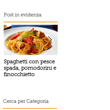
Post in evidenza
Spaghetti con pesce
Tortino sottile di
spada, pomodorini e
patate, fiordilatte e
finocchietto
speck
Cerca per Categoria