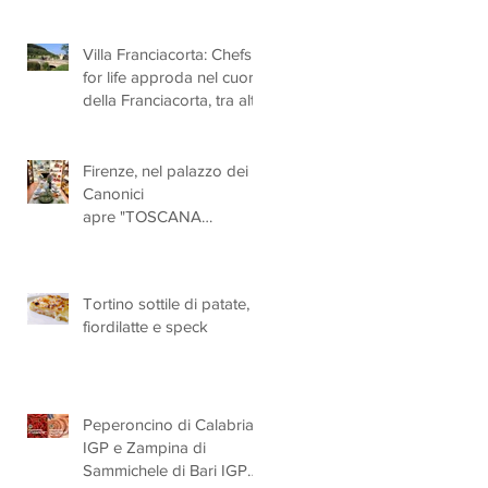
Villa Franciacorta: Chefs
for life approda nel cuore
della Franciacorta, tra alta
cucina, grandi vini e
solidarietà
Firenze, nel palazzo dei
Canonici
apre "TOSCANA
LOVERS", un nuovo
spazio dedicato
all'artigianato toscano
Tortino sottile di patate,
fiordilatte e speck
Peperoncino di Calabria
IGP e Zampina di
Sammichele di Bari IGP