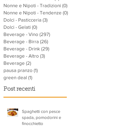
Nonne e Nipoti - Tradizioni
(0)
0 post
Nonne e Nipoti - Tendenze
(0)
0 post
Dolci - Pasticceria
(3)
3 post
Dolci - Gelati
(0)
0 post
Beverage - Vino
(297)
297 post
Beverage - Birra
(26)
26 post
Beverage - Drink
(29)
29 post
Beverage - Altro
(3)
3 post
Beverage
(2)
2 post
pausa pranzo
(1)
1 post
green deal
(1)
1 post
Post recenti
Spaghetti con pesce
spada, pomodorini e
finocchietto