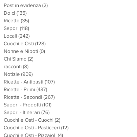
Post in evidenza
(2)
2 post
Dolci
(135)
135 post
Ricette
(35)
35 post
Sapori
(118)
118 post
Locali
(242)
242 post
Cuochi e Osti
(128)
128 post
Nonne e Nipoti
(0)
0 post
Chi Siamo
(2)
2 post
racconti
(8)
8 post
Notizie
(909)
909 post
Ricette - Antipasti
(107)
107 post
o
Ricette - Primi
(437)
437 post
Ricette - Secondi
(267)
267 post
Sapori - Prodotti
(101)
101 post
e
Sapori - Itinerari
(76)
76 post
Cuochi e Osti - Cuochi
(2)
2 post
Cuochi e Osti - Pasticceri
(12)
12 post
Cuochi e Osti - Pizzaioli
(4)
4 post