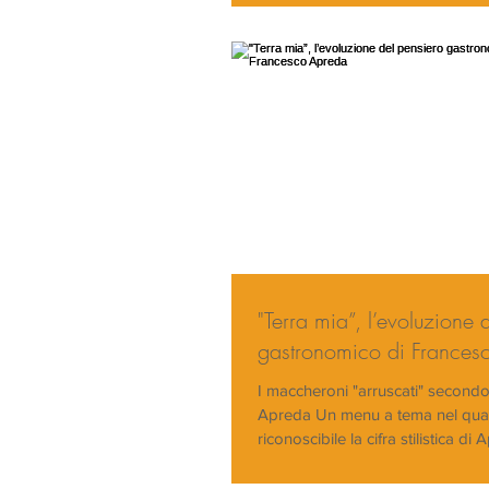
"Terra mia”, l’evoluzione 
gastronomico di Frances
I maccheroni "arruscati" second
Apreda Un menu a tema nel qua
riconoscibile la cifra stilistica di
firma...