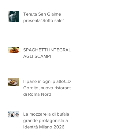
ufficialmente registrate in
UE
Tenuta San Giaime
presenta“Sotto sale”
SPAGHETTI INTEGRALI
AGLI SCAMPI
Il pane in ogni piatto!...Da
Gordito, nuovo ristorante
di Roma Nord
La mozzarella di bufala
grande protagonista a
Identità Milano 2026