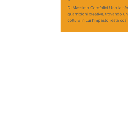
Di Massimo Cerofolini Uno la sfo
guarnizioni creative, trovando un
cottura in cui l’impasto resta così.