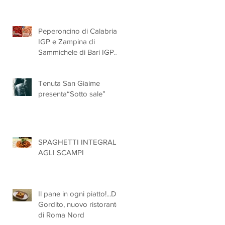
Peperoncino di Calabria
IGP e Zampina di
Sammichele di Bari IGP
ufficialmente registrate in
UE
Tenuta San Giaime
presenta“Sotto sale”
SPAGHETTI INTEGRALI
AGLI SCAMPI
Il pane in ogni piatto!...Da
Gordito, nuovo ristorante
di Roma Nord