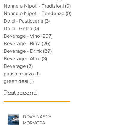
Nonne e Nipoti - Tradizioni
(0)
0 post
Nonne e Nipoti - Tendenze
(0)
0 post
Dolci - Pasticceria
(3)
3 post
Dolci - Gelati
(0)
0 post
Beverage - Vino
(297)
297 post
Beverage - Birra
(26)
26 post
Beverage - Drink
(29)
29 post
Beverage - Altro
(3)
3 post
Beverage
(2)
2 post
pausa pranzo
(1)
1 post
green deal
(1)
1 post
Post recenti
DOVE NASCE
MORMORA