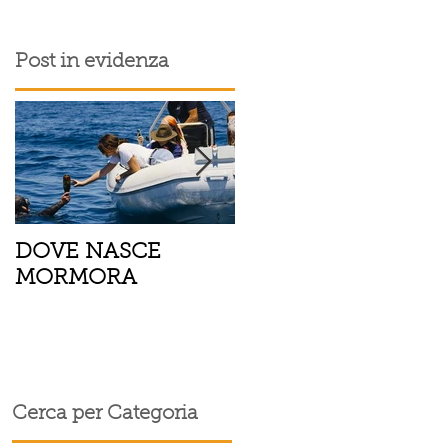
Post in evidenza
DOVE NASCE
Spaghetti con pesce
MORMORA
spada, pomodorini 
finocchietto
Cerca per Categoria