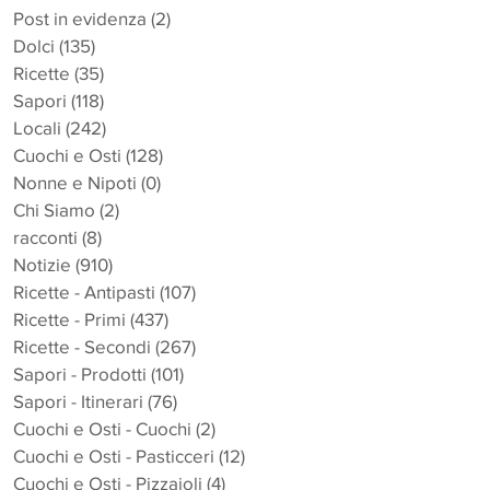
Post in evidenza
(2)
2 post
Dolci
(135)
135 post
Ricette
(35)
35 post
Sapori
(118)
118 post
Locali
(242)
242 post
Cuochi e Osti
(128)
128 post
Nonne e Nipoti
(0)
0 post
Chi Siamo
(2)
2 post
racconti
(8)
8 post
Notizie
(910)
910 post
Ricette - Antipasti
(107)
107 post
Ricette - Primi
(437)
437 post
Ricette - Secondi
(267)
267 post
Sapori - Prodotti
(101)
101 post
Sapori - Itinerari
(76)
76 post
Cuochi e Osti - Cuochi
(2)
2 post
Cuochi e Osti - Pasticceri
(12)
12 post
Cuochi e Osti - Pizzaioli
(4)
4 post