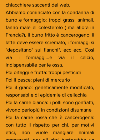
chiacchiere saccenti del web.
Abbiamo cominciato con la condanna di 
burro e formaggio: troppi grassi animali, 
fanno male al colesterolo ( ma allora in 
Francia?), il burro fritto è cancerogeno, il 
latte deve essere scremato, i formaggi si 
"depositano" sui fianchi", ecc ecc. Così 
via i formaggi...e via il calcio, 
indispensabile per le ossa.
Poi ortaggi e frutta: troppi pesticidi
Poi il pesce: pieni di mercurio
Poi il grano: geneticamente modificato, 
responsabile di epidemie di celiachia
Poi la carne bianca: i polli sono gonfiatti, 
vivono perlopiù in condizioni disumane
Poi la carne rossa che è cancerogena: 
con tutto il rispetto per chi, per motivi 
etici, non vuole mangiare animali 
ammazzati, per gli altri basterebbe un 