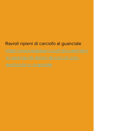
Ravioli ripieni di carciofo al guanciale
https://www.lagolaeilcucchiaio.com/sing
le-post/ravioli-ripieni-di-carciofi-con-
mentuccia-e-guanciale