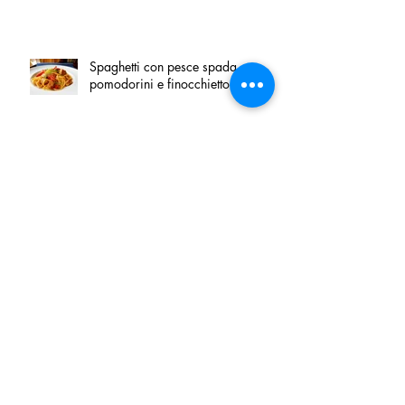
Spaghetti con pesce spada,
pomodorini e finocchietto
Villa Franciacorta: Chefs for life
approda nel cuore della
Franciacorta, tra alta cucina,
grandi vini e solidarietà
Firenze, nel palazzo dei Canonici
apre "TOSCANA LOVERS", un
nuovo spazio dedicato
all'artigianato toscano