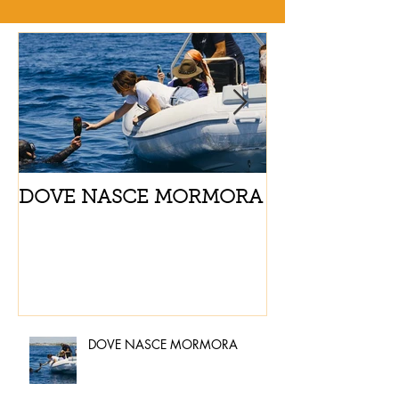
DOVE NASCE MORMORA
Spaghetti con
pomodorini e 
DOVE NASCE MORMORA