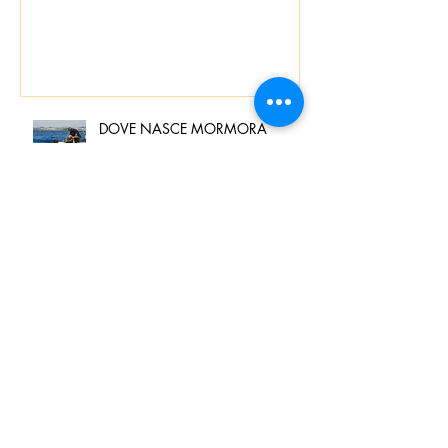
DOVE NASCE MORMORA
Spaghetti con pesce spada,
pomodorini e finocchietto
Villa Franciacorta: Chefs for life
approda nel cuore della
Franciacorta, tra alta cucina,
grandi vini e solidarietà