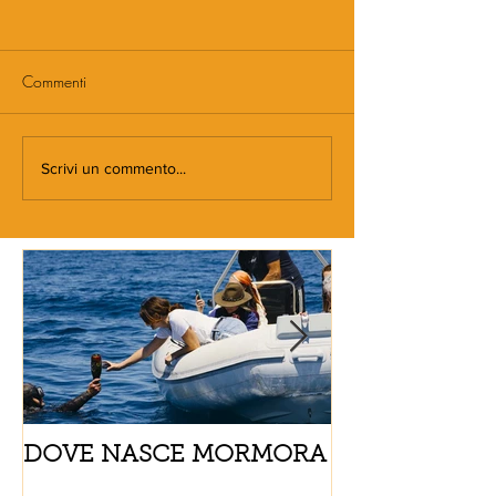
Commenti
Scrivi un commento...
DOVE NASCE MORMORA
Spaghetti con
pomodorini e 